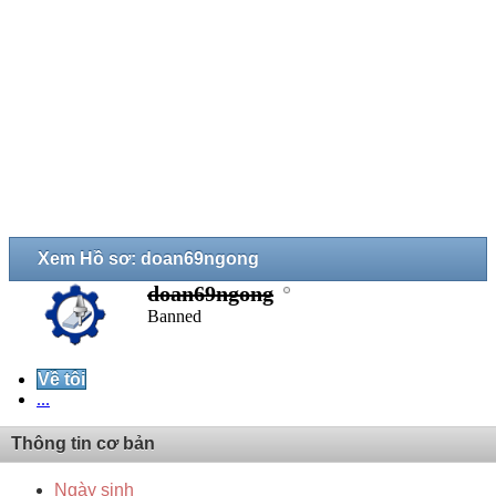
Xem Hồ sơ: doan69ngong
doan69ngong
Banned
Về tôi
...
Thông tin cơ bản
Ngày sinh