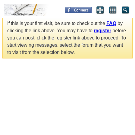
If this is your first visit, be sure to check out the
FAQ
by
clicking the link above. You may have to
register
before
you can post: click the register link above to proceed. To
start viewing messages, select the forum that you want
to visit from the selection below.