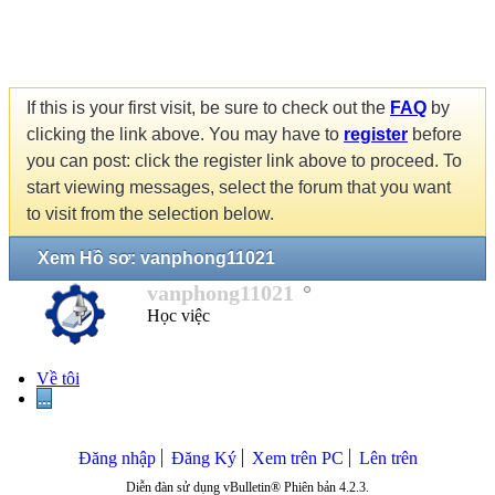
If this is your first visit, be sure to check out the
FAQ
by
clicking the link above. You may have to
register
before
you can post: click the register link above to proceed. To
start viewing messages, select the forum that you want
to visit from the selection below.
Xem Hồ sơ: vanphong11021
vanphong11021
Học việc
Về tôi
...
Đăng nhập
Đăng Ký
Xem trên PC
Lên trên
Diễn đàn sử dụng vBulletin® Phiên bản 4.2.3.