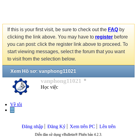
If this is your first visit, be sure to check out the
FAQ
by
clicking the link above. You may have to
register
before
you can post: click the register link above to proceed. To
start viewing messages, select the forum that you want
to visit from the selection below.
Xem Hồ sơ: vanphong11021
vanphong11021
Học việc
Về tôi
...
Đăng nhập
Đăng Ký
Xem trên PC
Lên trên
Diễn đàn sử dụng vBulletin® Phiên bản 4.2.3.