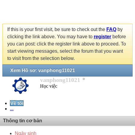
If this is your first visit, be sure to check out the
FAQ
by
clicking the link above. You may have to
register
before
you can post: click the register link above to proceed. To
start viewing messages, select the forum that you want
to visit from the selection below.
Xem Hồ sơ: vanphong11021
vanphong11021
Học việc
Về tôi
...
Thông tin cơ bản
Ngày sinh