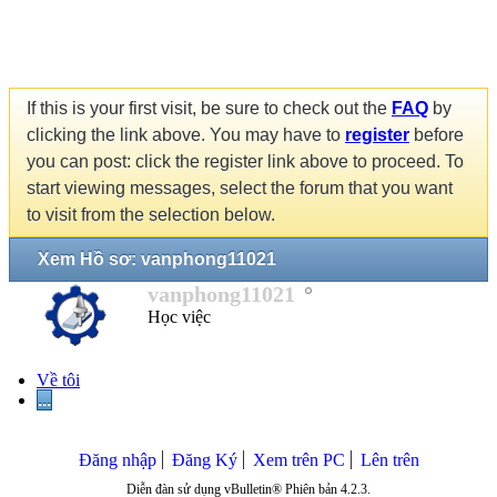
If this is your first visit, be sure to check out the
FAQ
by
clicking the link above. You may have to
register
before
you can post: click the register link above to proceed. To
start viewing messages, select the forum that you want
to visit from the selection below.
Xem Hồ sơ: vanphong11021
vanphong11021
Học việc
Về tôi
...
Đăng nhập
Đăng Ký
Xem trên PC
Lên trên
Diễn đàn sử dụng vBulletin® Phiên bản 4.2.3.