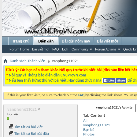
Trang chủ
Diễn đàn
Bài gửi hôm nay
Bài viết mới
Forum Home
Bài viết mới
FAQ
Lịch
Community
Forum Actions
Quick Li
Danh sách Thành viên
vanphong11021
Chú ý
: Các bạn nên tham khảo Nội quy trước khi viết bài (click vào liên kết bê
*
Nội quy và Thông báo diễn đàn CNCProVN.com
*
Nếu bạn thấy hứng thú với bài viết. Hãy dùng chức năng
để chi
If this is your first visit, be sure to check out the
FAQ
by clicking the link above. You ma
vanphong11021's Activity
vanphong11021
Học việc
Tab Content
All
vanphong11021
Tìm tất cả bài viết
Bạn bè
Tìm tất cả Bài bắt đầu
Photos