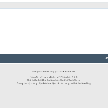
Li
Múi giờ GMT +7. Bây giờ là
09:50:42 PM
.
Diễn đàn sử dụng vBulletin® Phiên bản 4.2.3.
Phát triển bởi thành viên diễn đàn CNCProVN.com
Ban quản trị không chịu trách nhiệm về nội dung do thành viên đăng.