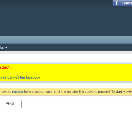
nks
n dưới).
a sẻ bài viết lên facebook
.
y have to
register
before you can post: click the register link above to proceed. To start view
Về tôi