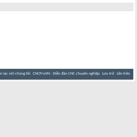
ên lạc với chúng tôi
CNCProVN - Diễn đàn CNC chuyên nghiệp
Lưu trữ
Lên trên