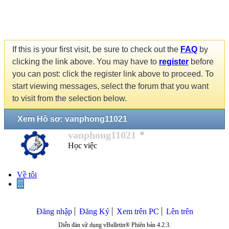
If this is your first visit, be sure to check out the
FAQ
by
clicking the link above. You may have to
register
before
you can post: click the register link above to proceed. To
start viewing messages, select the forum that you want
to visit from the selection below.
Xem Hồ sơ: vanphong11021
vanphong11021
Học việc
Về tôi
...
Đăng nhập
Đăng Ký
Xem trên PC
Lên trên
Diễn đàn sử dụng vBulletin® Phiên bản 4.2.3.