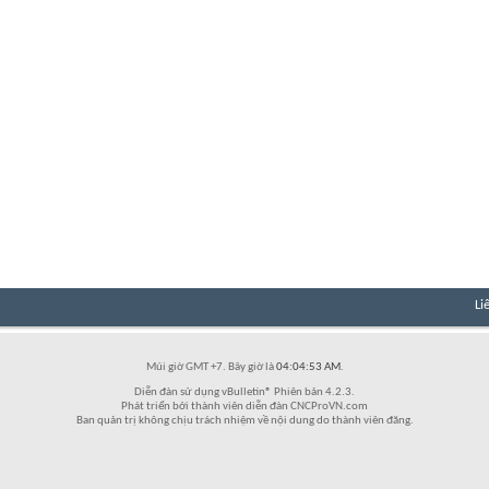
Li
Múi giờ GMT +7. Bây giờ là
04:04:53 AM
.
Diễn đàn sử dụng vBulletin® Phiên bản 4.2.3.
Phát triển bởi thành viên diễn đàn CNCProVN.com
Ban quản trị không chịu trách nhiệm về nội dung do thành viên đăng.