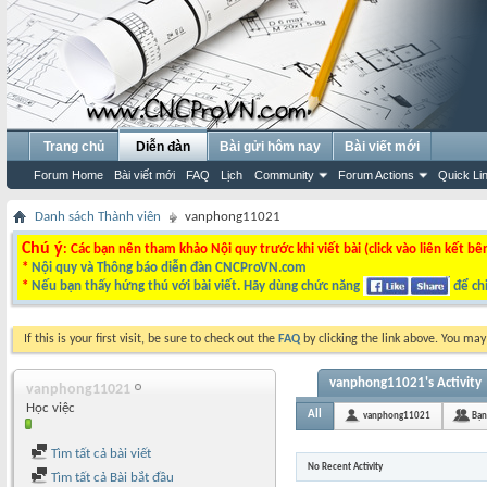
Trang chủ
Diễn đàn
Bài gửi hôm nay
Bài viết mới
Forum Home
Bài viết mới
FAQ
Lịch
Community
Forum Actions
Quick Li
Danh sách Thành viên
vanphong11021
Chú ý
: Các bạn nên tham khảo Nội quy trước khi viết bài (click vào liên kết bê
*
Nội quy và Thông báo diễn đàn CNCProVN.com
*
Nếu bạn thấy hứng thú với bài viết. Hãy dùng chức năng
để chi
If this is your first visit, be sure to check out the
FAQ
by clicking the link above. You ma
vanphong11021's Activity
vanphong11021
Học việc
All
vanphong11021
Bạn
Tìm tất cả bài viết
No Recent Activity
Tìm tất cả Bài bắt đầu