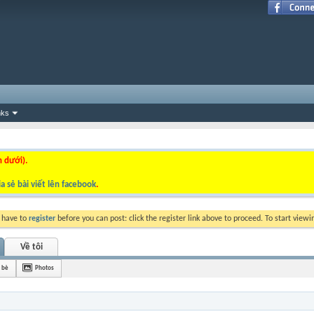
nks
n dưới).
a sẻ bài viết lên facebook
.
y have to
register
before you can post: click the register link above to proceed. To start view
Về tôi
 bè
Photos