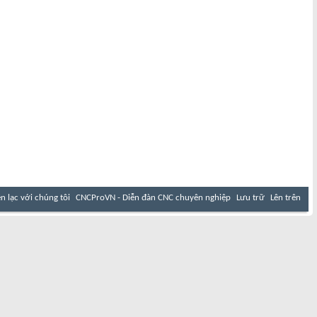
ên lạc với chúng tôi
CNCProVN - Diễn đàn CNC chuyên nghiệp
Lưu trữ
Lên trên