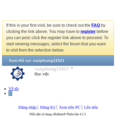
If this is your first visit, be sure to check out the
FAQ
by
clicking the link above. You may have to
register
before
you can post: click the register link above to proceed. To
start viewing messages, select the forum that you want
to visit from the selection below.
Xem Hồ sơ: vanphong11021
vanphong11021
Học việc
Về tôi
...
Đăng nhập
Đăng Ký
Xem trên PC
Lên trên
Diễn đàn sử dụng vBulletin® Phiên bản 4.2.3.