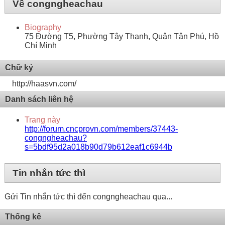
Về congngheachau
Biography
75 Đường T5, Phường Tây Thạnh, Quận Tân Phú, Hồ
Chí Minh
Chữ ký
http://haasvn.com/
Danh sách liên hệ
Trang này
http://forum.cncprovn.com/members/37443-
congngheachau?
s=5bdf95d2a018b90d79b612eaf1c6944b
Tin nhắn tức thì
Gửi Tin nhắn tức thì đến congngheachau qua...
Thống kê