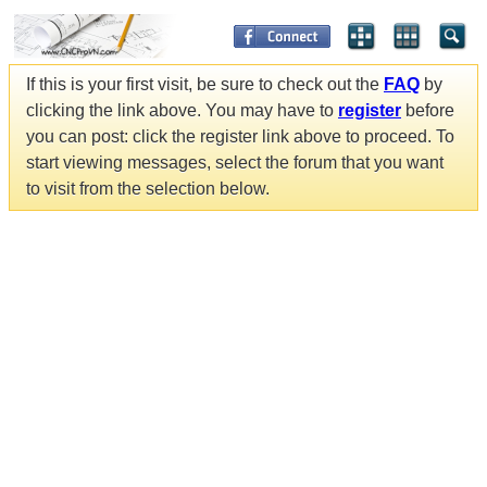
If this is your first visit, be sure to check out the
FAQ
by
clicking the link above. You may have to
register
before
you can post: click the register link above to proceed. To
start viewing messages, select the forum that you want
to visit from the selection below.