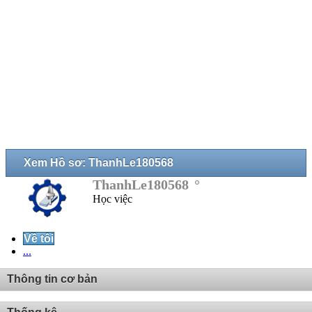
Xem Hồ sơ: ThanhLe180568
ThanhLe180568
Học việc
Về tôi
...
Thông tin cơ bản