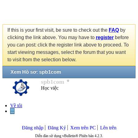
If this is your first visit, be sure to check out the
FAQ
by
clicking the link above. You may have to
register
before
you can post: click the register link above to proceed. To
start viewing messages, select the forum that you want
to visit from the selection below.
Xem Hồ sơ: spb1com
spb1com
Học việc
Về tôi
...
Đăng nhập
Đăng Ký
Xem trên PC
Lên trên
Diễn đàn sử dụng vBulletin® Phiên bản 4.2.3.