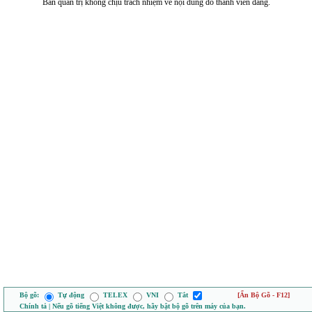
Ban quản trị không chịu trách nhiệm về nội dung do thành viên đăng.
Bộ gõ:
Tự động
TELEX
VNI
Tắt
[Ẩn Bộ Gõ - F12]
Chính tả | Nếu gõ tiếng Việt không được, hãy bật bộ gõ trên máy của bạn.