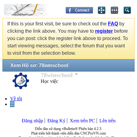
If this is your first visit, be sure to check out the
FAQ
by
clicking the link above. You may have to
register
before
you can post: click the register link above to proceed. To
start viewing messages, select the forum that you want
to visit from the selection below.
Xem Hồ sơ: 78winschool
78winschool
Học việc
Về tôi
...
Đăng nhập
Đăng Ký
Xem trên PC
Lên trên
Diễn đàn sử dụng vBulletin® Phiên bản 4.2.3.
Phát triển bởi thành viên diễn đàn CNCProVN.com