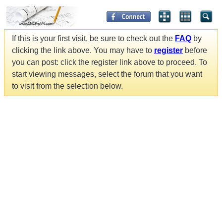
If this is your first visit, be sure to check out the
FAQ
by
clicking the link above. You may have to
register
before
you can post: click the register link above to proceed. To
start viewing messages, select the forum that you want
to visit from the selection below.