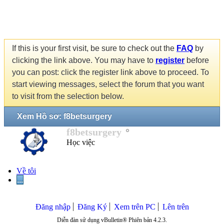
If this is your first visit, be sure to check out the
FAQ
by
clicking the link above. You may have to
register
before
you can post: click the register link above to proceed. To
start viewing messages, select the forum that you want
to visit from the selection below.
Xem Hồ sơ: f8betsurgery
f8betsurgery
Học việc
Về tôi
...
Đăng nhập
Đăng Ký
Xem trên PC
Lên trên
Diễn đàn sử dụng vBulletin® Phiên bản 4.2.3.