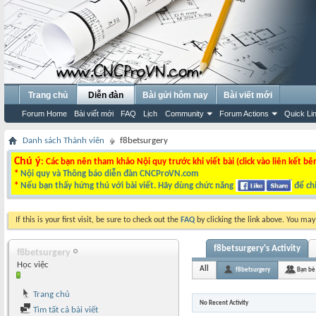
Trang chủ
Diễn đàn
Bài gửi hôm nay
Bài viết mới
Forum Home
Bài viết mới
FAQ
Lịch
Community
Forum Actions
Quick Li
Danh sách Thành viên
f8betsurgery
Chú ý
: Các bạn nên tham khảo Nội quy trước khi viết bài (click vào liên kết bê
*
Nội quy và Thông báo diễn đàn CNCProVN.com
*
Nếu bạn thấy hứng thú với bài viết. Hãy dùng chức năng
để chi
If this is your first visit, be sure to check out the
FAQ
by clicking the link above. You ma
f8betsurgery's Activity
f8betsurgery
Học việc
All
f8betsurgery
Bạn bè
Trang chủ
No Recent Activity
Tìm tất cả bài viết