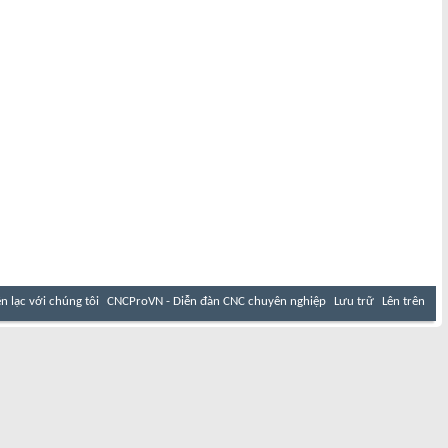
ên lạc với chúng tôi
CNCProVN - Diễn đàn CNC chuyên nghiệp
Lưu trữ
Lên trên