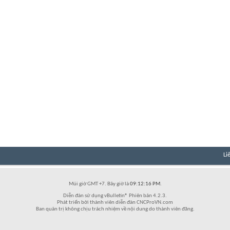
Li
Múi giờ GMT +7. Bây giờ là
09:12:16 PM
.
Diễn đàn sử dụng vBulletin® Phiên bản 4.2.3.
Phát triển bởi thành viên diễn đàn CNCProVN.com
Ban quản trị không chịu trách nhiệm về nội dung do thành viên đăng.