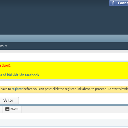
nks
n dưới).
a sẻ bài viết lên facebook
.
y have to
register
before you can post: click the register link above to proceed. To start view
Về tôi
Photos