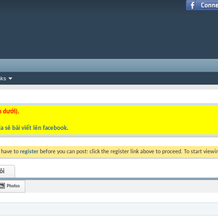
nks
n dưới).
a sẻ bài viết lên facebook
.
y have to
register
before you can post: click the register link above to proceed. To start view
ôi
Photos