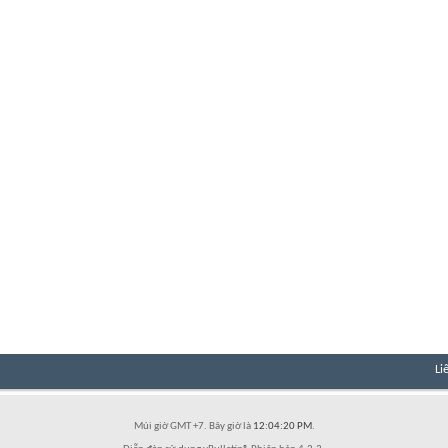
Li
Múi giờ GMT +7. Bây giờ là
12:04:20 PM
.