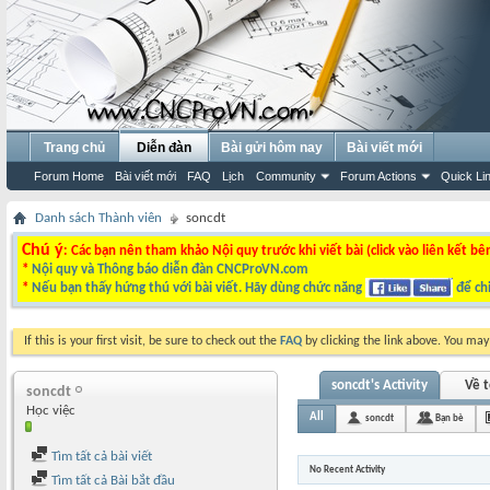
Trang chủ
Diễn đàn
Bài gửi hôm nay
Bài viết mới
Forum Home
Bài viết mới
FAQ
Lịch
Community
Forum Actions
Quick Li
Danh sách Thành viên
soncdt
Chú ý
: Các bạn nên tham khảo Nội quy trước khi viết bài (click vào liên kết bê
*
Nội quy và Thông báo diễn đàn CNCProVN.com
*
Nếu bạn thấy hứng thú với bài viết. Hãy dùng chức năng
để chi
If this is your first visit, be sure to check out the
FAQ
by clicking the link above. You ma
soncdt's Activity
Về t
soncdt
Học việc
All
soncdt
Bạn bè
Tìm tất cả bài viết
No Recent Activity
Tìm tất cả Bài bắt đầu