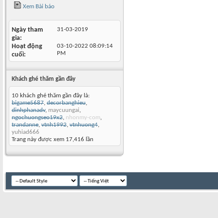
Xem Bài báo
Ngày tham
31-03-2019
gia
Hoạt động
03-10-2022
08:09:14
PM
cuối
Khách ghé thăm gần đây
10 khách ghé thăm gần đây là:
bigame5687
,
decorbanghieu
,
dinhphanadv
,
maycuungai
,
ngochuongseo19x2
,
nhonmy-com
,
trandanne
,
vtnh1992
,
vtnhuong4
,
yuhiad666
Trang này được xem 17,416 lần