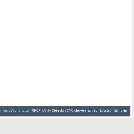
ên lạc với chúng tôi
CNCProVN - Diễn đàn CNC chuyên nghiệp
Lưu trữ
Lên trên