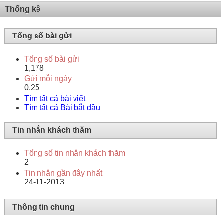
Thống kê
Tổng số bài gửi
Tổng số bài gửi
1,178
Gửi mỗi ngày
0.25
Tìm tất cả bài viết
Tìm tất cả Bài bắt đầu
Tin nhắn khách thăm
Tổng số tin nhắn khách thăm
2
Tin nhắn gần đây nhất
24-11-2013
Thông tin chung