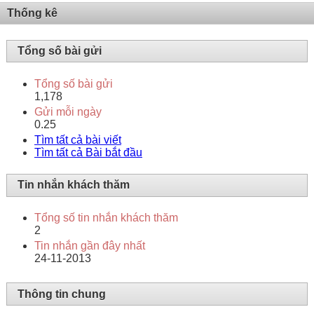
Thống kê
Tổng số bài gửi
Tổng số bài gửi
1,178
Gửi mỗi ngày
0.25
Tìm tất cả bài viết
Tìm tất cả Bài bắt đầu
Tin nhắn khách thăm
Tổng số tin nhắn khách thăm
2
Tin nhắn gần đây nhất
24-11-2013
Thông tin chung