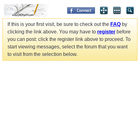
If this is your first visit, be sure to check out the
FAQ
by
clicking the link above. You may have to
register
before
you can post: click the register link above to proceed. To
start viewing messages, select the forum that you want
to visit from the selection below.