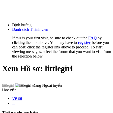
Định hướng
Danh sách Thành viên
If this is your first visit, be sure to check out the
FAQ
by
clicking the link above. You may have to
register
before you
can post: click the register link above to proceed. To start
viewing messages, select the forum that you want to visit from
the selection below.
Xem Hồ sơ: littlegirl
littlegirl
Học việc
Về tôi
...
Thông tin cơ bản