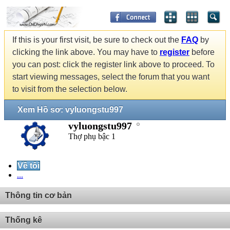
If this is your first visit, be sure to check out the
FAQ
by
clicking the link above. You may have to
register
before
you can post: click the register link above to proceed. To
start viewing messages, select the forum that you want
to visit from the selection below.
Xem Hồ sơ: vyluongstu997
vyluongstu997
Thợ phụ bậc 1
Về tôi
...
Thông tin cơ bản
Thống kê