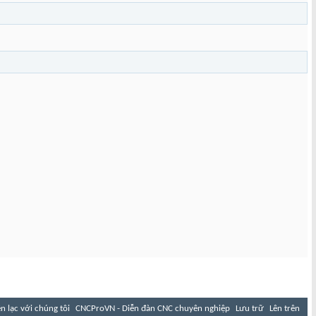
ên lạc với chúng tôi
CNCProVN - Diễn đàn CNC chuyên nghiệp
Lưu trữ
Lên trên