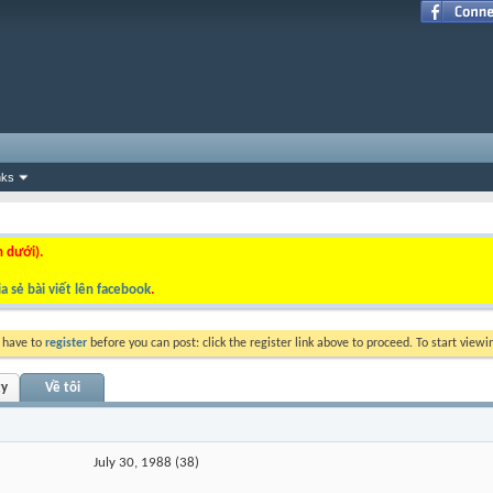
nks
n dưới).
a sẻ bài viết lên facebook
.
y have to
register
before you can post: click the register link above to proceed. To start view
ty
Về tôi
July 30, 1988 (38)