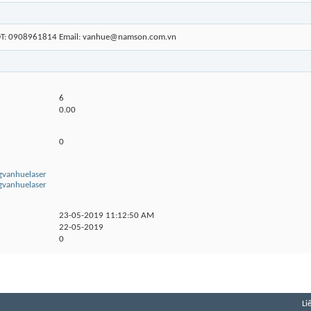
ĐT: 0908961814 Email: vanhue@namson.com.vn
6
0.00
0
ngvanhuelaser
ngvanhuelaser
23-05-2019
11:12:50 AM
22-05-2019
0
Li