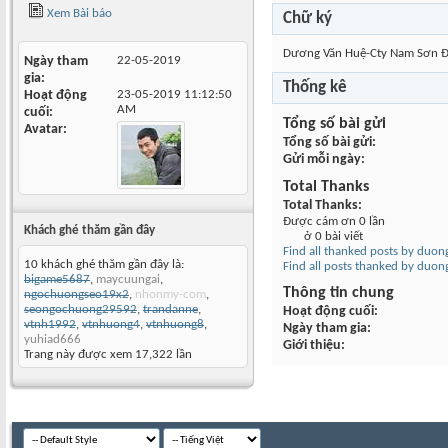
Xem Bài báo
Chữ ký
Dương Văn Huệ-Cty Nam Sơn 
Ngày tham
22-05-2019
gia
Thống kê
Hoạt động
23-05-2019
11:12:50
AM
cuối
Tổng số bài gửi
Avatar
Tổng số bài gửi
Gửi mỗi ngày
Total Thanks
Total Thanks
Được cám ơn 0 lần
Khách ghé thăm gần đây
ở 0 bài viết
Find all thanked posts by duo
10 khách ghé thăm gần đây là:
Find all posts thanked by duo
bigame5687
,
maycuungai
,
Thông tin chung
ngochuongseo19x2
,
nhonmy-com
,
seongochuong29592
,
trandanne
,
Hoạt động cuối
vtnh1992
,
vtnhuong4
,
vtnhuong8
,
Ngày tham gia
yuhiad666
Giới thiệu
Trang này được xem 17,322 lần