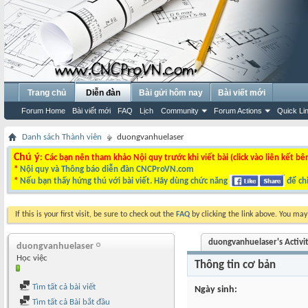
Trang chủ
Diễn đàn
Bài gửi hôm nay
Bài viết mới
Forum Home
Bài viết mới
FAQ
Lịch
Community
Forum Actions
Quick Li
Danh sách Thành viên
duongvanhuelaser
Chú ý
: Các bạn nên tham khảo Nội quy trước khi viết bài (click vào liên kết bê
*
Nội quy và Thông báo diễn đàn CNCProVN.com
*
Nếu bạn thấy hứng thú với bài viết. Hãy dùng chức năng
để chi
If this is your first visit, be sure to check out the
FAQ
by clicking the link above. You ma
duongvanhuelaser's Activi
duongvanhuelaser
Học việc
Thông tin cơ bản
Tìm tất cả bài viết
Ngày sinh
Tìm tất cả Bài bắt đầu