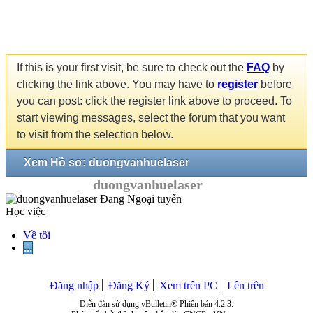
If this is your first visit, be sure to check out the
FAQ
by
clicking the link above. You may have to
register
before
you can post: click the register link above to proceed. To
start viewing messages, select the forum that you want
to visit from the selection below.
Xem Hồ sơ: duongvanhuelaser
duongvanhuelaser
Học việc
Về tôi
...
Đăng nhập
Đăng Ký
Xem trên PC
Lên trên
Diễn đàn sử dụng vBulletin® Phiên bản 4.2.3.