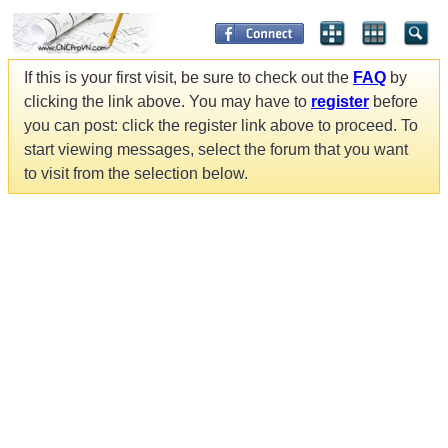
If this is your first visit, be sure to check out the
FAQ
by
clicking the link above. You may have to
register
before
you can post: click the register link above to proceed. To
start viewing messages, select the forum that you want
to visit from the selection below.