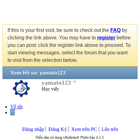
If this is your first visit, be sure to check out the
FAQ
by
clicking the link above. You may have to
register
before
you can post: click the register link above to proceed. To
start viewing messages, select the forum that you want
to visit from the selection below.
Xem Hồ sơ: yamato123
yamato123
Học việc
Về tôi
...
Đăng nhập
Đăng Ký
Xem trên PC
Lên trên
Diễn đàn sử dụng vBulletin® Phiên bản 4.2.3.