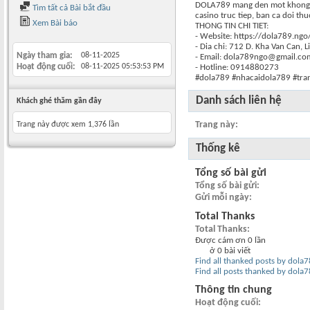
DOLA789 mang den mot khong gian
Tìm tất cả Bài bắt đầu
casino truc tiep, ban ca doi thu
Xem Bài báo
THONG TIN CHI TIET:
- Website: https://dola789.ngo
- Dia chi: 712 D. Kha Van Can,
Ngày tham gia
08-11-2025
- Email: dola789ngo@gmail.co
Hoạt động cuối
08-11-2025
05:53:53 PM
- Hotline: 0914880273
#dola789 #nhacaidola789 #tra
Danh sách liên hệ
Khách ghé thăm gần đây
Trang này
Trang này được xem 1,376 lần
Thống kê
Tổng số bài gửi
Tổng số bài gửi
Gửi mỗi ngày
Total Thanks
Total Thanks
Được cám ơn 0 lần
ở 0 bài viết
Find all thanked posts by dola
Find all posts thanked by dola
Thông tin chung
Hoạt động cuối