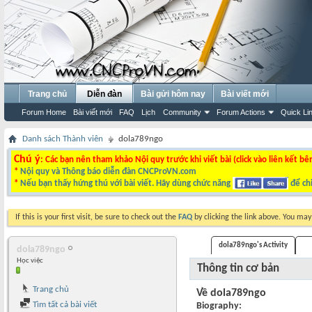
Trang chủ
Diễn đàn
Bài gửi hôm nay
Bài viết mới
Forum Home
Bài viết mới
FAQ
Lịch
Community
Forum Actions
Quick Li
Danh sách Thành viên
dola789ngo
Chú ý
: Các bạn nên tham khảo Nội quy trước khi viết bài (click vào liên kết bê
*
Nội quy và Thông báo diễn đàn CNCProVN.com
*
Nếu bạn thấy hứng thú với bài viết. Hãy dùng chức năng
để chi
If this is your first visit, be sure to check out the
FAQ
by clicking the link above. You ma
dola789ngo's Activity
dola789ngo
Học việc
Thông tin cơ bản
Trang chủ
Về dola789ngo
Tìm tất cả bài viết
Biography: