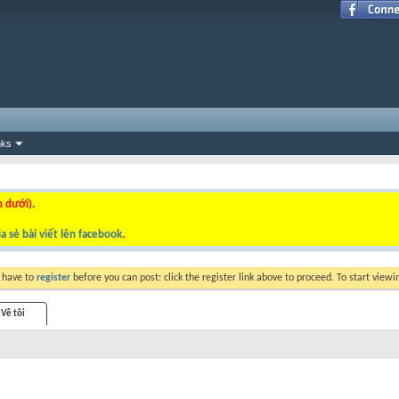
nks
n dưới).
a sẻ bài viết lên facebook
.
y have to
register
before you can post: click the register link above to proceed. To start view
Về tôi