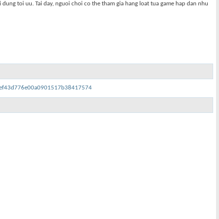
 dung toi uu. Tai day, nguoi choi co the tham gia hang loat tua game hap dan nhu
40ef43d776e00a0901517b38417574