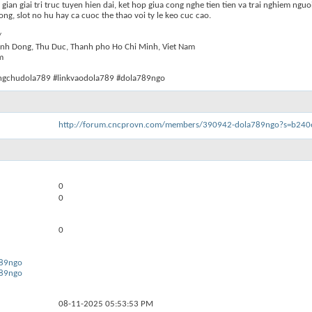
 giai tri truc tuyen hien dai, ket hop giua cong nghe tien tien va trai nghiem nguoi
ong, slot no hu hay ca cuoc the thao voi ty le keo cuc cao.
/
 Linh Dong, Thu Duc, Thanh pho Ho Chi Minh, Viet Nam
m
ngchudola789 #linkvaodola789 #dola789ngo
http://forum.cncprovn.com/members/390942-dola789ngo?s=b2
0
0
0
789ngo
789ngo
08-11-2025
05:53:53 PM