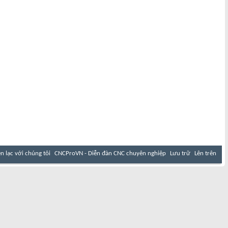
ên lạc với chúng tôi
CNCProVN - Diễn đàn CNC chuyên nghiệp
Lưu trữ
Lên trên