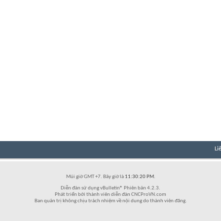
Li
Múi giờ GMT +7. Bây giờ là
11:30:20 PM
.
Diễn đàn sử dụng vBulletin® Phiên bản 4.2.3.
Phát triển bởi thành viên diễn đàn CNCProVN.com
Ban quản trị không chịu trách nhiệm về nội dung do thành viên đăng.