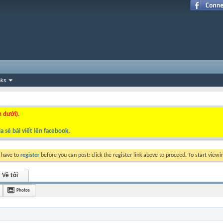
nks
n dưới).
a sẻ bài viết lên facebook
.
y have to
register
before you can post: click the register link above to proceed. To start view
Về tôi
Photos