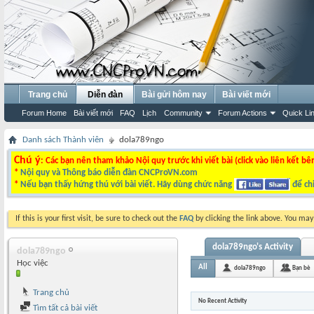
Trang chủ
Diễn đàn
Bài gửi hôm nay
Bài viết mới
Forum Home
Bài viết mới
FAQ
Lịch
Community
Forum Actions
Quick Li
Danh sách Thành viên
dola789ngo
Chú ý
: Các bạn nên tham khảo Nội quy trước khi viết bài (click vào liên kết bê
*
Nội quy và Thông báo diễn đàn CNCProVN.com
*
Nếu bạn thấy hứng thú với bài viết. Hãy dùng chức năng
để chi
If this is your first visit, be sure to check out the
FAQ
by clicking the link above. You ma
dola789ngo's Activity
dola789ngo
Học việc
All
dola789ngo
Bạn bè
Trang chủ
No Recent Activity
Tìm tất cả bài viết