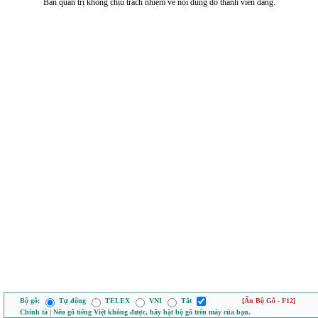
Ban quản trị không chịu trách nhiệm về nội dung do thành viên đăng.
Bộ gõ:
Tự động
TELEX
VNI
Tắt
[Ẩn Bộ Gõ - F12]
Chính tả | Nếu gõ tiếng Việt không được, hãy bật bộ gõ trên máy của bạn.