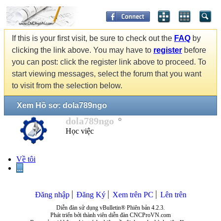
If this is your first visit, be sure to check out the
FAQ
by
clicking the link above. You may have to
register
before
you can post: click the register link above to proceed. To
start viewing messages, select the forum that you want
to visit from the selection below.
Xem Hồ sơ: dola789ngo
dola789ngo
Học việc
Về tôi
...
Đăng nhập
Đăng Ký
Xem trên PC
Lên trên
Diễn đàn sử dụng vBulletin® Phiên bản 4.2.3.
Phát triển bởi thành viên diễn đàn CNCProVN.com