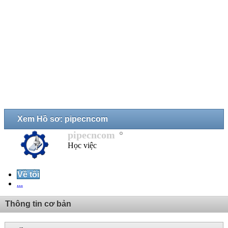
Xem Hồ sơ: pipecncom
pipecncom
Học việc
Về tôi
...
Thông tin cơ bản