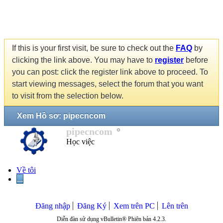
If this is your first visit, be sure to check out the
FAQ
by
clicking the link above. You may have to
register
before
you can post: click the register link above to proceed. To
start viewing messages, select the forum that you want
to visit from the selection below.
Xem Hồ sơ: pipecncom
pipecncom
Học việc
Về tôi
...
Đăng nhập
Đăng Ký
Xem trên PC
Lên trên
Diễn đàn sử dụng vBulletin® Phiên bản 4.2.3.