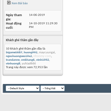
Xem Bài báo
Ngày tham
14-06-2019
gia
Hoạt động
14-10-2019
11:29:30
PM
cuối
Khách ghé thăm gần đây
10 khách ghé thăm gần đây là:
bigame5687
,
huong992
,
maycuungai
,
ngochuongseo19x2
,
nhonmy-com
,
trandanne
,
vmkhang6
,
vtnh1992
,
vtnhuong8
,
yuhiad666
Trang này được xem 72,953 lần