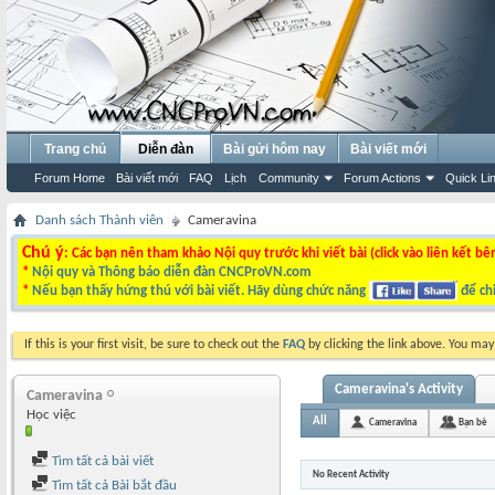
Trang chủ
Diễn đàn
Bài gửi hôm nay
Bài viết mới
Forum Home
Bài viết mới
FAQ
Lịch
Community
Forum Actions
Quick Li
Danh sách Thành viên
Cameravina
Chú ý
: Các bạn nên tham khảo Nội quy trước khi viết bài (click vào liên kết bê
*
Nội quy và Thông báo diễn đàn CNCProVN.com
*
Nếu bạn thấy hứng thú với bài viết. Hãy dùng chức năng
để chi
If this is your first visit, be sure to check out the
FAQ
by clicking the link above. You ma
Cameravina's Activity
Cameravina
Học việc
All
Cameravina
Bạn bè
Tìm tất cả bài viết
No Recent Activity
Tìm tất cả Bài bắt đầu