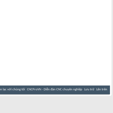
ên lạc với chúng tôi
CNCProVN - Diễn đàn CNC chuyên nghiệp
Lưu trữ
Lên trên