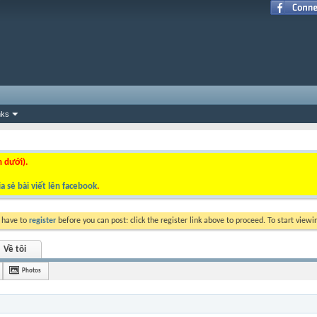
nks
n dưới).
a sẻ bài viết lên facebook
.
y have to
register
before you can post: click the register link above to proceed. To start view
Về tôi
Photos