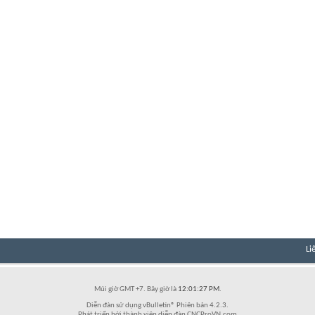
Li
Múi giờ GMT +7. Bây giờ là
12:01:27 PM
.
Diễn đàn sử dụng vBulletin® Phiên bản 4.2.3.
Phát triển bởi thành viên diễn đàn CNCProVN.com