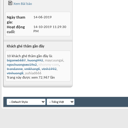
Xem Bài báo
Ngày tham
14-06-2019
gia
Hoạt động
14-10-2019
11:29:30
PM
cuối
Khách ghé thăm gần đây
10 khách ghé thăm gần đây là:
bigame5687
,
huong992
,
maycuungai
,
ngochuongseo19x2
,
nhonmy-com
,
trandanne
,
vmkhang6
,
vtnh1992
,
vtnhuong8
,
yuhiad666
Trang này được xem 72,967 lần