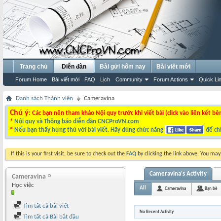
Trang chủ
Diễn đàn
Bài gửi hôm nay
Bài viết mới
Forum Home
Bài viết mới
FAQ
Lịch
Community
Forum Actions
Quick Li
Danh sách Thành viên
Cameravina
Chú ý
: Các bạn nên tham khảo Nội quy trước khi viết bài (click vào liên kết bê
*
Nội quy và Thông báo diễn đàn CNCProVN.com
*
Nếu bạn thấy hứng thú với bài viết. Hãy dùng chức năng
để chi
If this is your first visit, be sure to check out the
FAQ
by clicking the link above. You ma
Cameravina's Activity
Cameravina
Học việc
All
Cameravina
Bạn bè
Tìm tất cả bài viết
No Recent Activity
Tìm tất cả Bài bắt đầu