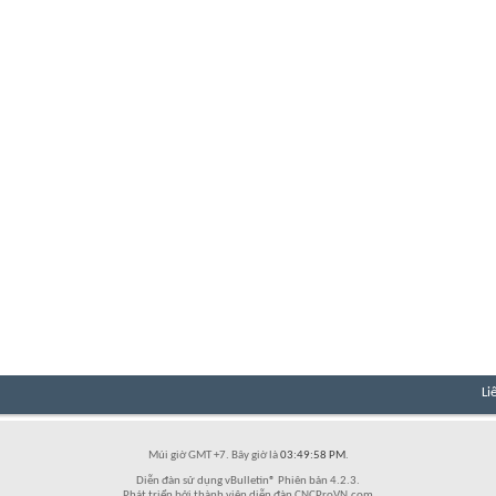
Li
Múi giờ GMT +7. Bây giờ là
03:49:58 PM
.
Diễn đàn sử dụng vBulletin® Phiên bản 4.2.3.
Phát triển bởi thành viên diễn đàn CNCProVN.com