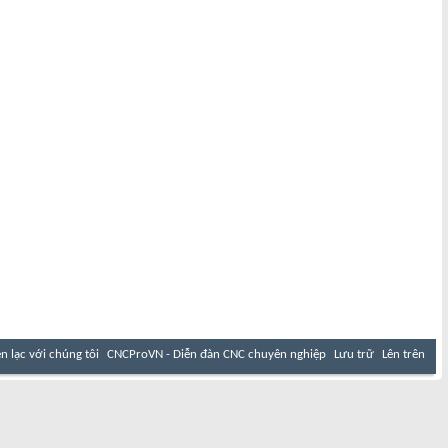
ên lạc với chúng tôi
CNCProVN - Diễn đàn CNC chuyên nghiệp
Lưu trữ
Lên trên