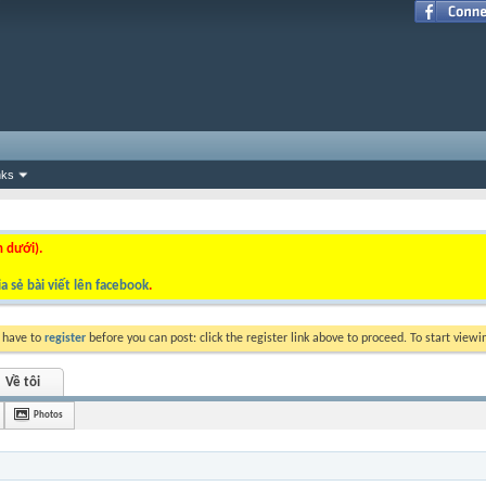
nks
n dưới).
a sẻ bài viết lên facebook
.
y have to
register
before you can post: click the register link above to proceed. To start view
Về tôi
Photos