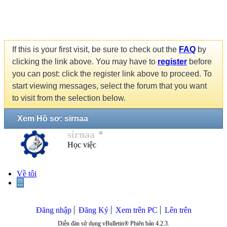
If this is your first visit, be sure to check out the
FAQ
by
clicking the link above. You may have to
register
before
you can post: click the register link above to proceed. To
start viewing messages, select the forum that you want
to visit from the selection below.
Xem Hồ sơ: sirnaa
sirnaa
Học việc
Về tôi
...
Đăng nhập
Đăng Ký
Xem trên PC
Lên trên
Diễn đàn sử dụng vBulletin® Phiên bản 4.2.3.