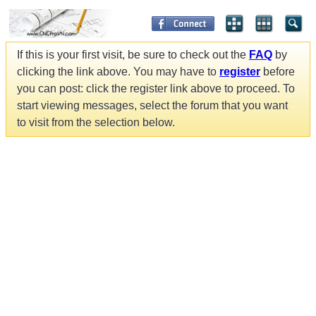
If this is your first visit, be sure to check out the
FAQ
by
clicking the link above. You may have to
register
before
you can post: click the register link above to proceed. To
start viewing messages, select the forum that you want
to visit from the selection below.