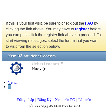
If this is your first visit, be sure to check out the
FAQ
by
clicking the link above. You may have to
register
before
you can post: click the register link above to proceed. To
start viewing messages, select the forum that you want
to visit from the selection below.
Xem Hồ sơ: debet1cocom
debet1cocom
Học việc
Về tôi
...
Đăng nhập
Đăng Ký
Xem trên PC
Lên trên
Diễn đàn sử dụng vBulletin® Phiên bản 4.2.3.