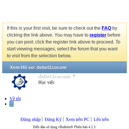
If this is your first visit, be sure to check out the
FAQ
by
clicking the link above. You may have to
register
before
you can post: click the register link above to proceed. To
start viewing messages, select the forum that you want
to visit from the selection below.
Xem Hồ sơ: debet1cocom
debet1cocom
Học việc
Về tôi
...
Đăng nhập
Đăng Ký
Xem trên PC
Lên trên
Diễn đàn sử dụng vBulletin® Phiên bản 4.2.3.