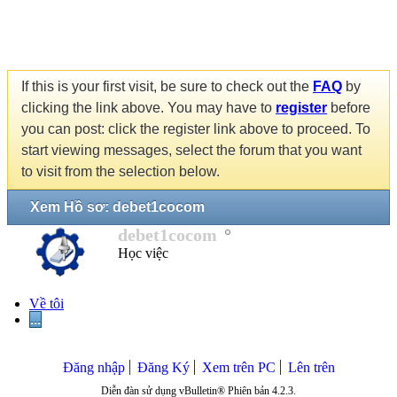
If this is your first visit, be sure to check out the
FAQ
by
clicking the link above. You may have to
register
before
you can post: click the register link above to proceed. To
start viewing messages, select the forum that you want
to visit from the selection below.
Xem Hồ sơ: debet1cocom
debet1cocom
Học việc
Về tôi
...
Đăng nhập
Đăng Ký
Xem trên PC
Lên trên
Diễn đàn sử dụng vBulletin® Phiên bản 4.2.3.