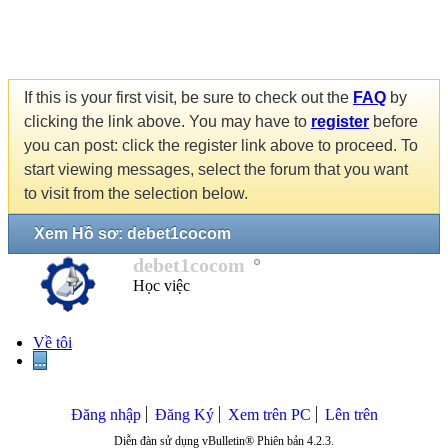
If this is your first visit, be sure to check out the
FAQ
by
clicking the link above. You may have to
register
before
you can post: click the register link above to proceed. To
start viewing messages, select the forum that you want
to visit from the selection below.
Xem Hồ sơ: debet1cocom
debet1cocom
Học việc
Về tôi
...
Đăng nhập
Đăng Ký
Xem trên PC
Lên trên
Diễn đàn sử dụng vBulletin® Phiên bản 4.2.3.