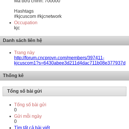
Mã bưu chính: 700000
Hashtags
#kjcuscom #kjcnetwork
Occupation
kjc
Danh sách liên hệ
Trang này
http://forum.cncprovn.com/members/397411-
kjcuscom1?s=6430abee3d211d4dac711b08e377937d
Thống kê
Tổng số bài gửi
Tổng số bài gửi
0
Gửi mỗi ngày
0
Tìm tất cả bài viết