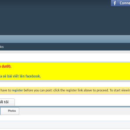
nks
n dưới).
a sẻ bài viết lên facebook
.
y have to
register
before you can post: click the register link above to proceed. To start view
Về tôi
Photos