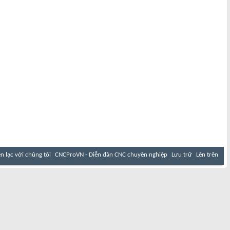
ên lạc với chúng tôi
CNCProVN - Diễn đàn CNC chuyên nghiệp
Lưu trữ
Lên trên