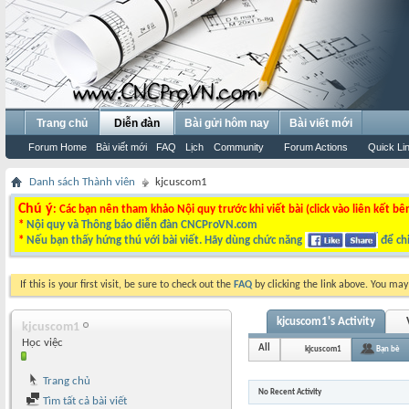
Trang chủ
Diễn đàn
Bài gửi hôm nay
Bài viết mới
Forum Home
Bài viết mới
FAQ
Lịch
Community
Forum Actions
Quick Li
Danh sách Thành viên
kjcuscom1
Chú ý
: Các bạn nên tham khảo Nội quy trước khi viết bài (click vào liên kết bê
*
Nội quy và Thông báo diễn đàn CNCProVN.com
*
Nếu bạn thấy hứng thú với bài viết. Hãy dùng chức năng
để chi
If this is your first visit, be sure to check out the
FAQ
by clicking the link above. You ma
kjcuscom1's Activity
kjcuscom1
Học việc
All
kjcuscom1
Bạn bè
Trang chủ
No Recent Activity
Tìm tất cả bài viết