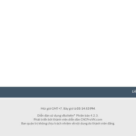
Li
Múi giờ GMT +7. Bây giờ là
03:14:53 PM
.
Diễn đàn sử dụng vBulletin® Phiên bản 4.2.3.
Phát triển bởi thành viên diễn đàn CNCProVN.com
Ban quản trị không chịu trách nhiệm về nội dung do thành viên đăng.