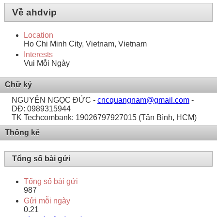
Về ahdvip
Location
Ho Chi Minh City, Vietnam, Vietnam
Interests
Vui Mỗi Ngày
Chữ ký
NGUYỄN NGỌC ĐỨC -
cncquangnam@gmail.com
-
DĐ: 0989315944
TK Techcombank: 19026797927015 (Tân Bình, HCM)
Thống kê
Tổng số bài gửi
Tổng số bài gửi
987
Gửi mỗi ngày
0.21