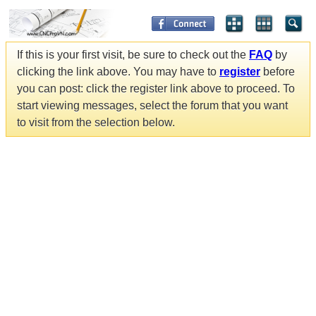
If this is your first visit, be sure to check out the
FAQ
by
clicking the link above. You may have to
register
before
you can post: click the register link above to proceed. To
start viewing messages, select the forum that you want
to visit from the selection below.