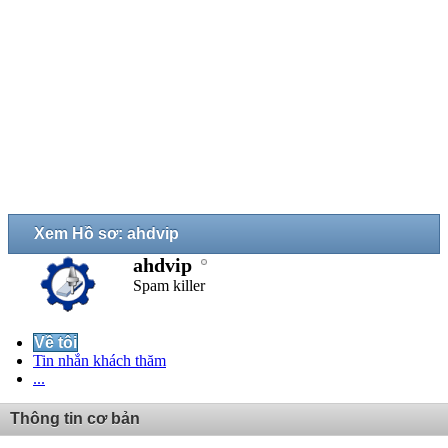
Xem Hồ sơ: ahdvip
ahdvip
Spam killer
Về tôi
Tin nhắn khách thăm
...
Thông tin cơ bản