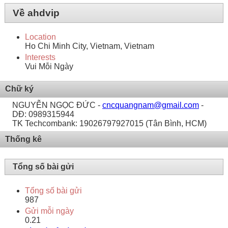
Về ahdvip
Location
Ho Chi Minh City, Vietnam, Vietnam
Interests
Vui Mỗi Ngày
Chữ ký
NGUYỄN NGỌC ĐỨC -
cncquangnam@gmail.com
-
DĐ: 0989315944
TK Techcombank: 19026797927015 (Tân Bình, HCM)
Thống kê
Tổng số bài gửi
Tổng số bài gửi
987
Gửi mỗi ngày
0.21