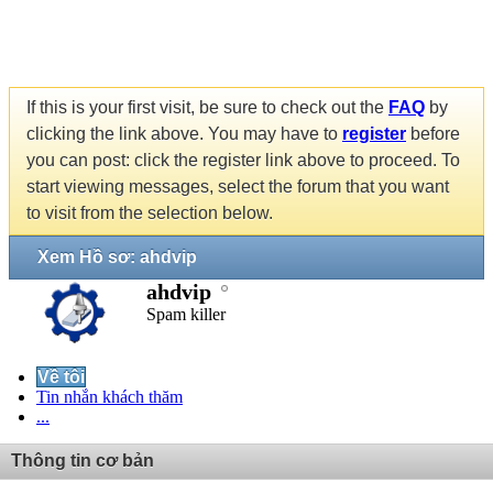
If this is your first visit, be sure to check out the
FAQ
by
clicking the link above. You may have to
register
before
you can post: click the register link above to proceed. To
start viewing messages, select the forum that you want
to visit from the selection below.
Xem Hồ sơ: ahdvip
ahdvip
Spam killer
Về tôi
Tin nhắn khách thăm
...
Thông tin cơ bản