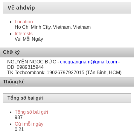
Về ahdvip
Location
Ho Chi Minh City, Vietnam, Vietnam
Interests
Vui Mỗi Ngày
Chữ ký
NGUYỄN NGỌC ĐỨC -
cncquangnam@gmail.com
-
DĐ: 0989315944
TK Techcombank: 19026797927015 (Tân Bình, HCM)
Thống kê
Tổng số bài gửi
Tổng số bài gửi
987
Gửi mỗi ngày
0.21