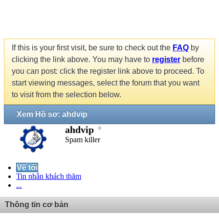
If this is your first visit, be sure to check out the
FAQ
by
clicking the link above. You may have to
register
before
you can post: click the register link above to proceed. To
start viewing messages, select the forum that you want
to visit from the selection below.
Xem Hồ sơ: ahdvip
ahdvip
Spam killer
Về tôi
Tin nhắn khách thăm
...
Thông tin cơ bản