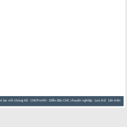
ên lạc với chúng tôi
CNCProVN - Diễn đàn CNC chuyên nghiệp
Lưu trữ
Lên trên