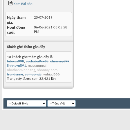
Xem Bài báo
Ngày tham
25-07-2019
gia
Hoạt động
06-06-2021
03:05:58
PM
cuối
Khách ghé thăm gần đây
10 khách ghé thăm gần đây là:
bibikaa998
,
cachabu9xx68
,
chimney699
,
linhkgyn891
,
maycuungai
,
nhathapminhhang
,
nhonmy-com
,
trandanne
,
vtnhuong8
,
yuhiad666
Trang này được xem 32,421 lần