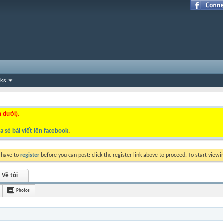
nks
n dưới).
a sẻ bài viết lên facebook
.
y have to
register
before you can post: click the register link above to proceed. To start view
Về tôi
Photos