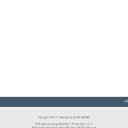
Li
Múi giờ GMT +7. Bây giờ là
12:34:18 AM
.
Diễn đàn sử dụng vBulletin® Phiên bản 4.2.3.
Phát triển bởi thành viên diễn đàn CNCProVN.com