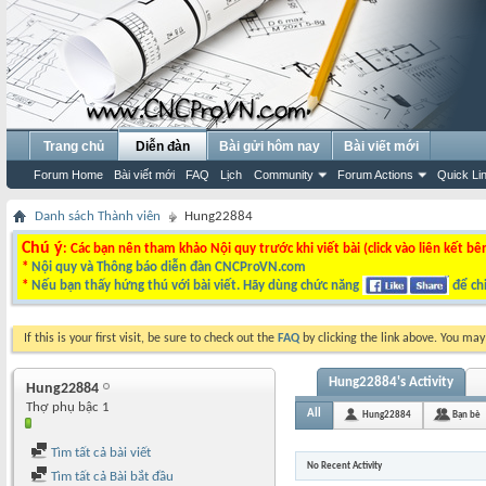
Trang chủ
Diễn đàn
Bài gửi hôm nay
Bài viết mới
Forum Home
Bài viết mới
FAQ
Lịch
Community
Forum Actions
Quick Li
Danh sách Thành viên
Hung22884
Chú ý
: Các bạn nên tham khảo Nội quy trước khi viết bài (click vào liên kết bê
*
Nội quy và Thông báo diễn đàn CNCProVN.com
*
Nếu bạn thấy hứng thú với bài viết. Hãy dùng chức năng
để chi
If this is your first visit, be sure to check out the
FAQ
by clicking the link above. You ma
Hung22884's Activity
Hung22884
Thợ phụ bậc 1
All
Hung22884
Bạn bè
Tìm tất cả bài viết
No Recent Activity
Tìm tất cả Bài bắt đầu