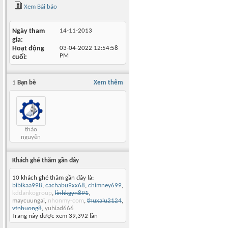
Xem Bài báo
Ngày tham
14-11-2013
gia
Hoạt động
03-04-2022
12:54:58
PM
cuối
1
Bạn bè
Xem thêm
thảo
nguyễn
Khách ghé thăm gần đây
10 khách ghé thăm gần đây là:
bibikaa998
,
cachabu9xx68
,
chimney699
,
kddankogroup
,
linhkgyn891
,
maycuungai
,
nhonmy-com
,
thuxalu2124
,
vtnhuong8
,
yuhiad666
Trang này được xem 39,392 lần