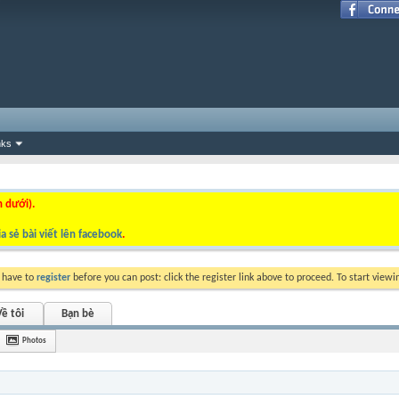
nks
n dưới).
a sẻ bài viết lên facebook
.
y have to
register
before you can post: click the register link above to proceed. To start view
ề tôi
Bạn bè
Photos