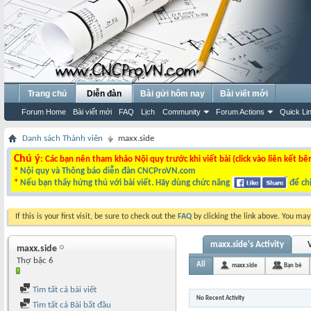
Trang chủ
Diễn đàn
Bài gửi hôm nay
Bài viết mới
Forum Home
Bài viết mới
FAQ
Lịch
Community
Forum Actions
Quick Li
Danh sách Thành viên
maxx.side
Chú ý
: Các bạn nên tham khảo Nội quy trước khi viết bài (click vào liên kết bê
*
Nội quy và Thông báo diễn đàn CNCProVN.com
*
Nếu bạn thấy hứng thú với bài viết. Hãy dùng chức năng
để chi
If this is your first visit, be sure to check out the
FAQ
by clicking the link above. You ma
maxx.side's Activity
V
maxx.side
Thợ bậc 6
All
maxx.side
Bạn bè
Tìm tất cả bài viết
No Recent Activity
Tìm tất cả Bài bắt đầu