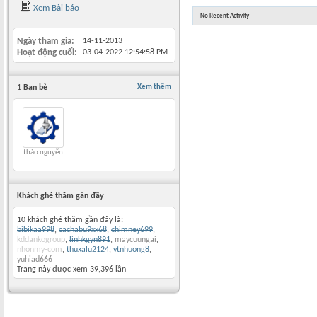
Xem Bài báo
No Recent Activity
Ngày tham gia
14-11-2013
Hoạt động cuối
03-04-2022
12:54:58 PM
1
Bạn bè
Xem thêm
thảo nguyễn
Khách ghé thăm gần đây
10 khách ghé thăm gần đây là:
bibikaa998
,
cachabu9xx68
,
chimney699
,
kddankogroup
,
linhkgyn891
,
maycuungai
,
nhonmy-com
,
thuxalu2124
,
vtnhuong8
,
yuhiad666
Trang này được xem 39,396 lần