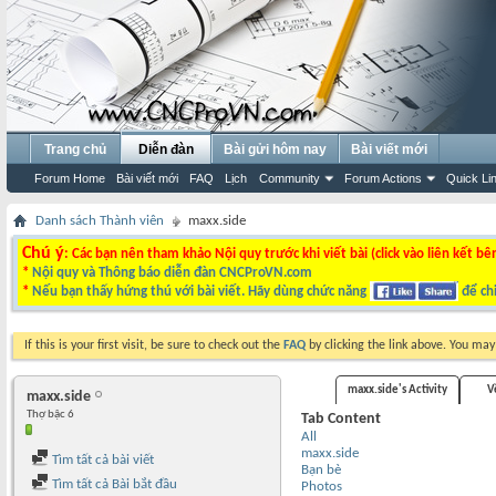
Trang chủ
Diễn đàn
Bài gửi hôm nay
Bài viết mới
Forum Home
Bài viết mới
FAQ
Lịch
Community
Forum Actions
Quick Li
Danh sách Thành viên
maxx.side
Chú ý
: Các bạn nên tham khảo Nội quy trước khi viết bài (click vào liên kết bê
*
Nội quy và Thông báo diễn đàn CNCProVN.com
*
Nếu bạn thấy hứng thú với bài viết. Hãy dùng chức năng
để chi
If this is your first visit, be sure to check out the
FAQ
by clicking the link above. You ma
maxx.side's Activity
V
maxx.side
Thợ bậc 6
Tab Content
All
maxx.side
Tìm tất cả bài viết
Bạn bè
Tìm tất cả Bài bắt đầu
Photos