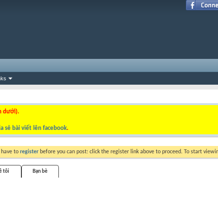
nks
n dưới).
a sẻ bài viết lên facebook
.
y have to
register
before you can post: click the register link above to proceed. To start view
ề tôi
Bạn bè