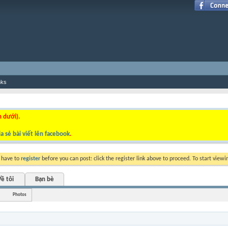
nks
n dưới).
a sẻ bài viết lên facebook
.
y have to
register
before you can post: click the register link above to proceed. To start view
ề tôi
Bạn bè
Photos