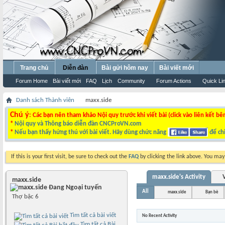
Trang chủ
Diễn đàn
Bài gửi hôm nay
Bài viết mới
Forum Home
Bài viết mới
FAQ
Lịch
Community
Forum Actions
Quick Li
Danh sách Thành viên
maxx.side
Chú ý
: Các bạn nên tham khảo Nội quy trước khi viết bài (click vào liên kết bê
*
Nội quy và Thông báo diễn đàn CNCProVN.com
*
Nếu bạn thấy hứng thú với bài viết. Hãy dùng chức năng
để chi
If this is your first visit, be sure to check out the
FAQ
by clicking the link above. You ma
maxx.side's Activity
V
maxx.side
All
maxx.side
Bạn bè
Thợ bậc 6
Tìm tất cả bài viết
No Recent Activity
Tìm tất cả Bài