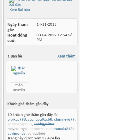
bắt đầu
Xem Bài báo
Ngày tham
14-11-2013
gia
Hoạt động
03-04-2022
12:54:58
PM
cuối
1
Bạn bè
Xem thêm
thảo
nguyễn
Khách ghé thăm gần đây
10 khách ghé thăm gần đây là:
bibikaa998
,
cachabu9xx68
,
chimney699
,
kddankogroup
,
linhkgyn891
,
maycuungai
,
nhonmy-com
,
thuxalu2124
,
vtnhuong8
,
yuhiad666
Trang này được xem 39,474 lần