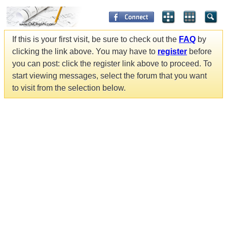
If this is your first visit, be sure to check out the
FAQ
by
clicking the link above. You may have to
register
before
you can post: click the register link above to proceed. To
start viewing messages, select the forum that you want
to visit from the selection below.