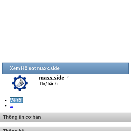
Xem Hồ sơ: maxx.side
maxx.side
Thợ bậc 6
Về tôi
...
Thông tin cơ bản