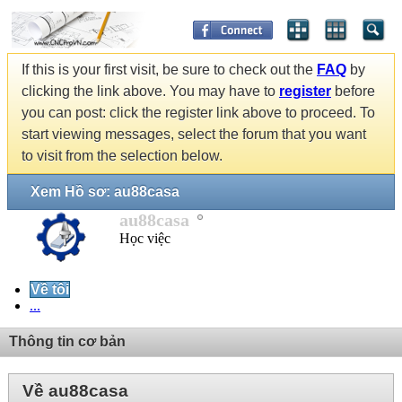
If this is your first visit, be sure to check out the
FAQ
by
clicking the link above. You may have to
register
before
you can post: click the register link above to proceed. To
start viewing messages, select the forum that you want
to visit from the selection below.
Xem Hồ sơ: au88casa
au88casa
Học việc
Về tôi
...
Thông tin cơ bản
Về au88casa