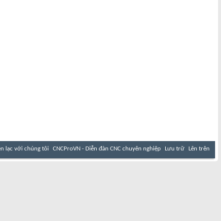
ên lạc với chúng tôi
CNCProVN - Diễn đàn CNC chuyên nghiệp
Lưu trữ
Lên trên