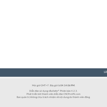
Li
Múi giờ GMT +7. Bây giờ là
04:14:06 PM
.
Diễn đàn sử dụng vBulletin® Phiên bản 4.2.3.
Phát triển bởi thành viên diễn đàn CNCProVN.com
Ban quản trị không chịu trách nhiệm về nội dung do thành viên đăng.