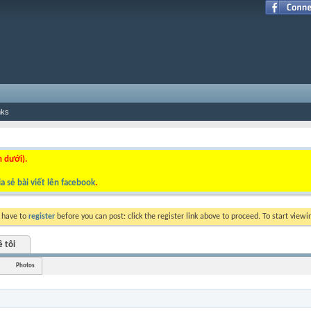
nks
n dưới).
a sẻ bài viết lên facebook
.
y have to
register
before you can post: click the register link above to proceed. To start view
ề tôi
Photos