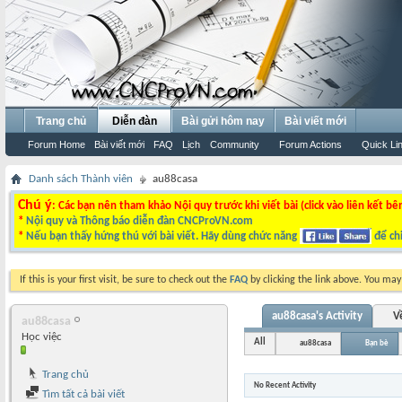
Trang chủ
Diễn đàn
Bài gửi hôm nay
Bài viết mới
Forum Home
Bài viết mới
FAQ
Lịch
Community
Forum Actions
Quick Li
Danh sách Thành viên
au88casa
Chú ý
: Các bạn nên tham khảo Nội quy trước khi viết bài (click vào liên kết bê
*
Nội quy và Thông báo diễn đàn CNCProVN.com
*
Nếu bạn thấy hứng thú với bài viết. Hãy dùng chức năng
để chi
If this is your first visit, be sure to check out the
FAQ
by clicking the link above. You ma
au88casa's Activity
V
au88casa
Học việc
All
au88casa
Bạn bè
Trang chủ
No Recent Activity
Tìm tất cả bài viết